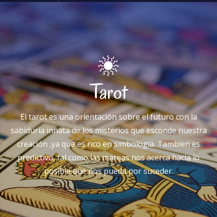
Tarot
El tarot es una orientación sobre el futuro con la
sabiduría innata de los misterios que esconde nuestra
creación ,ya que es rico en simbología. Tambien es
predictivo, tal como las mareas nos acerca hacia lo
posible que nos pueda por suceder.